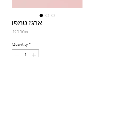
ארגז טמפו
Price
‏120.00 ‏₪
Quantity
*
Add to Cart
ארגז טמפו עם דפי ממו ותקליט
© 2021 by Shaul Cohen