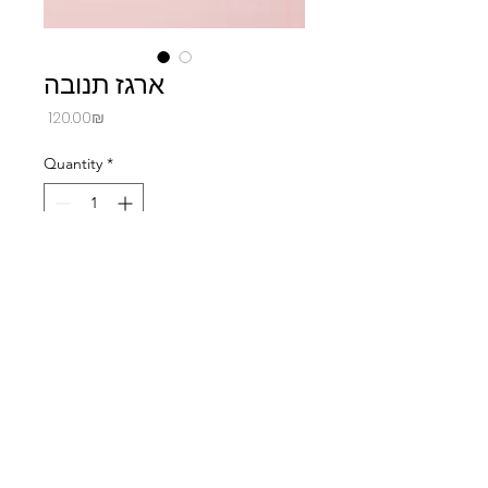
ארגז תנובה
Price
‏120.00 ‏₪
Quantity
*
Add to Cart
ארגז תנובה עם דפי ממו ותקליט
© 2021 by Shaul Cohen